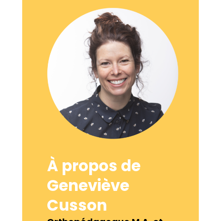
À propos de
Geneviève
Cusson